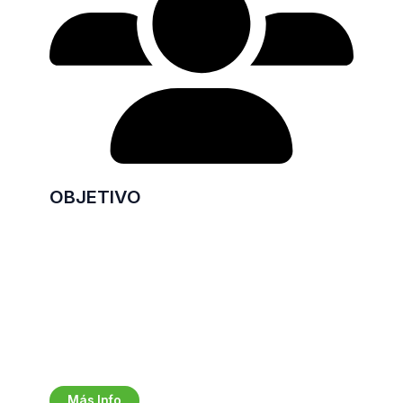
OBJETIVO
Nuestra empresa se encuentra
conformada por un sólido equipo
profesional, maquinarias de última
generación, stock permanente de insumos
y un sistema de logística que nos permite
solventar las necesidades de cada uno de
nuestros clientes desde el comienzo del
proceso hasta la entrega de sus envases.
Más Info