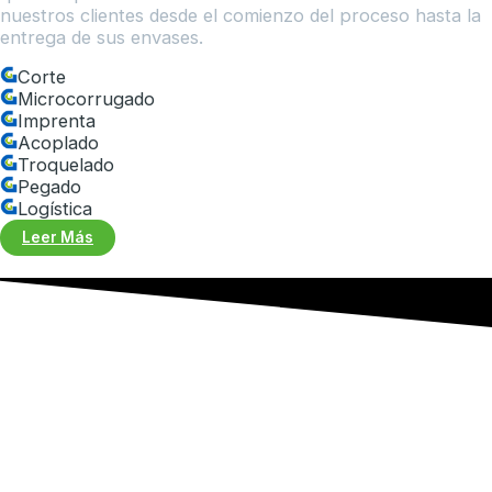
nuestros clientes desde el comienzo del proceso hasta la
entrega de sus envases.
Corte
Microcorrugado
Imprenta
Acoplado
Troquelado
Pegado
Logística
Leer Más